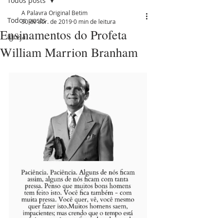
Todos posts
A Palavra Original Betim
Todos posts
30 de abr. de 2019
0 min de leitura
Ensinamentos do Profeta
Igreja
William Marrion Branham