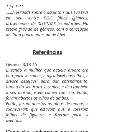
1 Jo. 3:12
……A verdade sobre o assunto é que Eva teve
em seu ventre DOIS filhos (gêmeos)
provenientes de DISTINTAS fecundações. Ela
esteve grávida de gêmeos, com a concepção
de Caim pouco antes da de Abel.
Referências
Gênesis 3:13-15
E, vendo a mulher que aquela árvore era
boa para se comer, e agradável aos olhos, e
árvore desejável para dar entendimento,
tomou do seu fruto, e comeu, e deu também
a seu marido, e ele comeu com ela. Então,
foram abertos os olhos de ambos,
Então, foram abertos os olhos de ambos, e
conheceram que estavam nus; e coseram
folhas de figueira, e fizeram para si
aventais.
[Como eles conheceriam que estavam