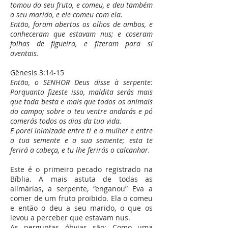
tomou do seu fruto, e comeu, e deu também
a seu marido, e ele comeu com ela.
Então, foram abertos os olhos de ambos, e
conheceram que estavam nus; e coseram
folhas de figueira, e fizeram para si
aventais.
Gênesis 3:14-15
Então, o SENHOR Deus disse à serpente:
Porquanto fizeste isso, maldita serás mais
que toda besta e mais que todos os animais
do campo; sobre o teu ventre andarás e pó
comerás todos os dias da tua vida.
E porei inimizade entre ti e a mulher e entre
a tua semente e a sua semente; esta te
ferirá a cabeça, e tu lhe ferirás o calcanhar.
Este é o primeiro pecado registrado na
Bíblia. A mais astuta de todas as
alimárias, a serpente, “enganou” Eva a
comer de um fruto proibido. Ela o comeu
e então o deu a seu marido, o que os
levou a perceber que estavam nus.
As perguntas óbvias são: Como uma