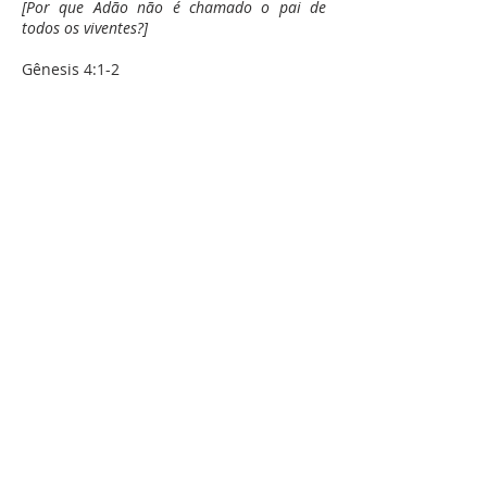
[Por que Adão não é chamado o pai de
todos os viventes?]
Gênesis 4:1-2
E conheceu Adão a Eva, sua mulher, e ela
concebeu, e teve a Caim, e disse: Alcancei do
SENHOR um varão.
E teve mais a seu irmão Abel; e Abel foi
pastor de ovelhas, e Caim foi lavrador da
terra.
[Toda vida vem de Deus, quer concebida
legitimamente ou ilegitimamente.
Satanás não pode criar vida.]
Lucas 3:38
E Cainã, de Enos, e Enos, de Sete, e Sete,
de Adão, e Adão, de Deus.
[Onde está o primogênito Caim na
linhagem de Adão?]
I João 3:12
Não como Caim, que era do maligno e
matou a seu irmão. E por que causa o
matou? Porque as suas obras eram más,