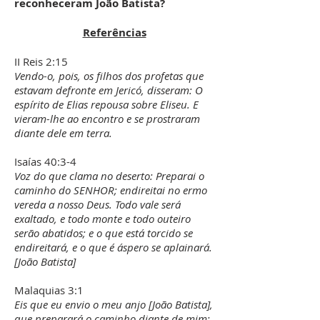
reconheceram João Batista?
Referências
II Reis 2:15
Vendo-o, pois, os filhos dos profetas que
estavam defronte em Jericó, disseram: O
espírito de Elias repousa sobre Eliseu. E
vieram-lhe ao encontro e se prostraram
diante dele em terra.
Isaías 40:3-4
Voz do que clama no deserto: Preparai o
caminho do SENHOR; endireitai no ermo
vereda a nosso Deus. Todo vale será
exaltado, e todo monte e todo outeiro
serão abatidos; e o que está torcido se
endireitará, e o que é áspero se aplainará.
[João Batista]
Malaquias 3:1
Eis que eu envio o meu anjo [João Batista],
que preparará o caminho diante de mim;