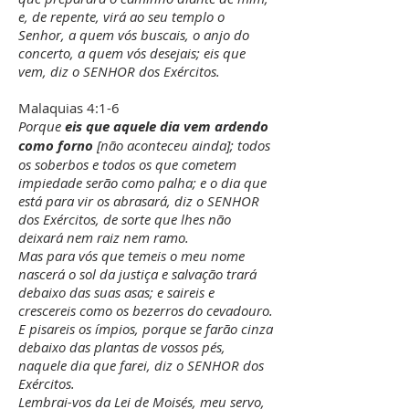
e, de repente, virá ao seu templo o
Senhor, a quem vós buscais, o anjo do
concerto, a quem vós desejais; eis que
vem, diz o SENHOR dos Exércitos.
Malaquias 4:1-6
Porque
eis que aquele dia vem ardendo
como forno
[não aconteceu ainda]; todos
os soberbos e todos os que cometem
impiedade serão como palha; e o dia que
está para vir os abrasará, diz o SENHOR
dos Exércitos, de sorte que lhes não
deixará nem raiz nem ramo.
Mas para vós que temeis o meu nome
nascerá o sol da justiça e salvação trará
debaixo das suas asas; e saireis e
crescereis como os bezerros do cevadouro.
E pisareis os ímpios, porque se farão cinza
debaixo das plantas de vossos pés,
naquele dia que farei, diz o SENHOR dos
Exércitos.
Lembrai-vos da Lei de Moisés, meu servo,