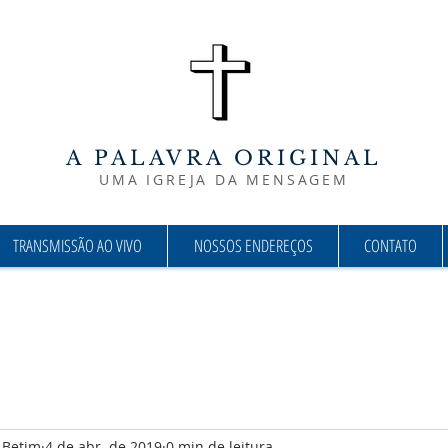
A PALAVRA ORIGINAL
UMA IGREJA DA MENSAGEM
TRANSMISSÃO AO VIVO
NOSSOS ENDEREÇOS
CONTATO
l Betim
4 de abr. de 2019
0 min de leitura