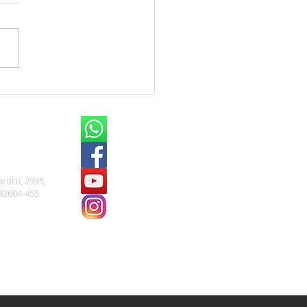
 o Ano Novo. Feliz 2019!
rotti, 2995,
32604-455