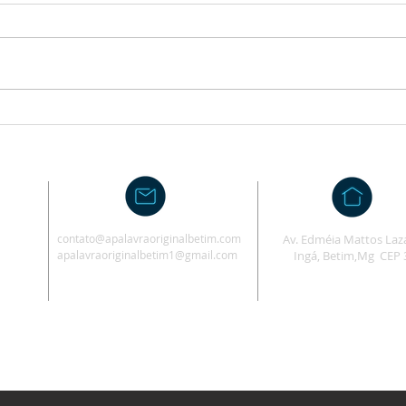
Sobre
Cultos Especiais com Ir. Anildo
Fagundes
contato@apalavraoriginalbetim.com
Av. Edméia Mattos Laza
apalavraoriginalbetim1@gmail.com
Ingá, Betim,Mg CEP 