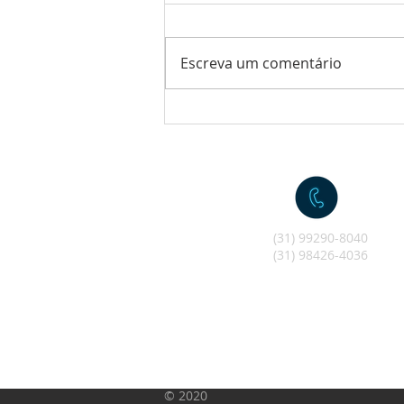
Escreva um comentário
Ensinamentos do Profeta
William Marrion Branham
(31) 99290-8040
(31) 98426-4036
© 2020