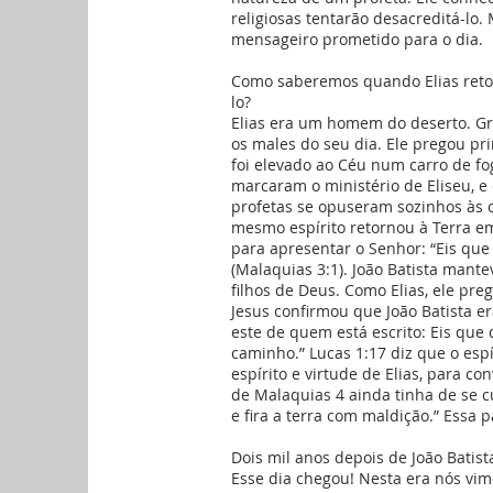
religiosas tentarão desacreditá-lo
mensageiro prometido para o dia.
Como saberemos quando Elias retor
lo?
Elias era um homem do deserto. Gra
os males do seu dia. Ele pregou pr
foi elevado ao Céu num carro de fog
marcaram o ministério de Eliseu, 
profetas se opuseram sozinhos às o
mesmo espírito retornou à Terra em
para apresentar o Senhor: “Eis que
(Malaquias 3:1). João Batista man
filhos de Deus. Como Elias, ele pre
Jesus confirmou que João Batista er
este de quem está escrito: Eis que 
caminho.” Lucas 1:17 diz que o espír
espírito e virtude de Elias, para c
de Malaquias 4 ainda tinha de se c
e fira a terra com maldição.” Essa 
Dois mil anos depois de João Batist
Esse dia chegou! Nesta era nós vimo