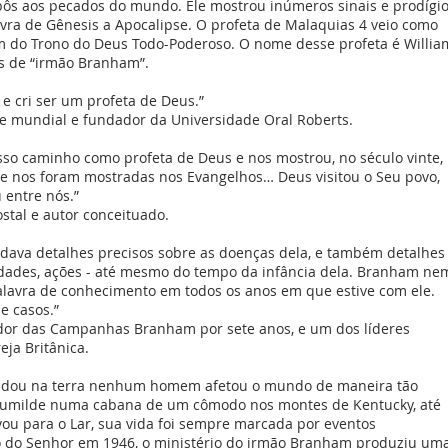
ôs aos pecados do mundo. Ele mostrou inúmeros sinais e prodígio
lavra de Gênesis a Apocalipse. O profeta de Malaquias 4 veio como
 do Trono do Deus Todo-Poderoso. O nome desse profeta é Willia
 de “irmão Branham”.
e cri ser um profeta de Deus.”
me mundial e fundador da Universidade Oral Roberts.
o caminho como profeta de Deus e nos mostrou, no século vinte,
e nos foram mostradas nos Evangelhos… Deus visitou o Seu povo,
 entre nós.”
ostal e autor conceituado.
 dava detalhes precisos sobre as doenças dela, e também detalhes
vidades, ações - até mesmo do tempo da infância dela. Branham ne
lavra de conhecimento em todos os anos em que estive com ele.
e casos.”
rador das Campanhas Branham por sete anos, e um dos líderes
eja Britânica.
andou na terra nenhum homem afetou o mundo de maneira tão
humilde numa cabana de um cômodo nos montes de Kentucky, até
evou para o Lar, sua vida foi sempre marcada por eventos
jo do Senhor em 1946, o ministério do irmão Branham produziu um