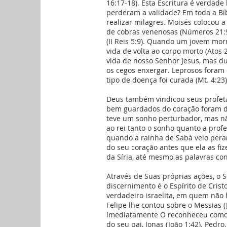
16:17-18). Esta Escritura é verdad
perderam a validade? Em toda a Bíb
realizar milagres. Moisés colocou a
de cobras venenosas (Números 21:9)
(II Reis 5:9). Quando um jovem morr
vida de volta ao corpo morto (Atos
vida de nosso Senhor Jesus, mas d
os cegos enxergar. Leprosos foram
tipo de doença foi curada (Mt. 4:23)
Deus também vindicou seus profeta
bem guardados do coração foram d
teve um sonho perturbador, mas nã
ao rei tanto o sonho quanto a prof
quando a rainha de Sabá veio peran
do seu coração antes que ela as fize
da Síria, até mesmo as palavras conf
Através de Suas próprias ações, o 
discernimento é o Espírito de Crist
verdadeiro israelita, em quem não 
Felipe lhe contou sobre o Messias 
imediatamente O reconheceu como o 
do seu pai, Jonas (João 1:42). Pedro