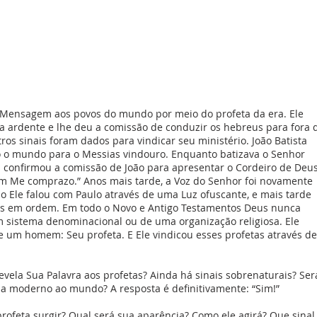
 Mensagem aos povos do mundo por meio do profeta da era. Ele
a ardente e lhe deu a comissão de conduzir os hebreus para fora 
tros sinais foram dados para vindicar seu ministério. João Batista
 mundo para o Messias vindouro. Enquanto batizava o Senhor
u confirmou a comissão de João para apresentar o Cordeiro de Deus
m Me comprazo.” Anos mais tarde, a Voz do Senhor foi novamente
 Ele falou com Paulo através de uma Luz ofuscante, e mais tarde
jas em ordem. Em todo o Novo e Antigo Testamentos Deus nunca
m sistema denominacional ou de uma organização religiosa. Ele
 um homem: Seu profeta. E Ele vindicou esses profetas através de
evela Sua Palavra aos profetas? Ainda há sinais sobrenaturais? Ser
ia moderno ao mundo? A resposta é definitivamente: “Sim!”
eta surgir? Qual será sua aparência? Como ele agirá? Que sinal