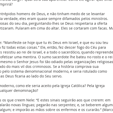
umprirá?
ntrépidos homens de Deus, e não tinham medo de se levantar
 Na verdade, eles eram quase sempre difamados pelos ministros.
giosas do seu dia, perguntando-lhes se Deus respeitaria a oferta
fetizaram. Pularam em cima do altar. Eles se cortaram com facas. M
e: “Manifeste-se hoje que tu és Deus em Israel, e que eu sou teu
fiz todas estas coisas.” Ele, então, fez descer fogo do Céu para
s resistiu ao rei de Israel, e a todo o sacerdócio, quando repreend
fetizar uma mentira. O sumo sacerdote lhe bateu no rosto e o rei
é mesmo o Senhor Jesus foi tão odiado pelas organizações religiosa
ado do mais vil dos criminosos. Se a história comprova sua
do pelo sistema denominacional moderno, e seria rotulado como
Mas Deus ficaria ao lado do Seu servo.
derno, como ele seria aceito pela Igreja Católica? Pela Igreja
 qualquer denominação?
 os que creem Nele: “E estes sinais seguirão aos que crerem: em
larão novas línguas; pegarão nas serpentes; e, se beberem algum
o algum; e imporão as mãos sobre os enfermos e os curarão.” (Marc