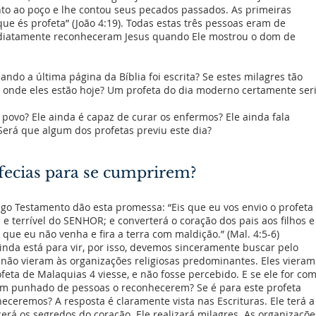
to ao poço e lhe contou seus pecados passados. As primeiras
que és profeta” (João 4:19). Todas estas três pessoas eram de
mediatamente reconheceram Jesus quando Ele mostrou o dom de
do a última página da Bíblia foi escrita? Se estes milagres tão
a, onde eles estão hoje? Um profeta do dia moderno certamente ser
ovo? Ele ainda é capaz de curar os enfermos? Ele ainda fala
Será que algum dos profetas previu este dia?
fecias para se cumprirem?
tigo Testamento dão esta promessa: “Eis que eu vos envio o profeta
 e terrível do SENHOR; e converterá o coração dos pais aos filhos e
 que eu não venha e fira a terra com maldição.” (Mal. 4:5-6)
ainda está para vir, por isso, devemos sinceramente buscar pelo
as não vieram às organizações religiosas predominantes. Eles vieram
feta de Malaquias 4 viesse, e não fosse percebido. E se ele for co
um punhado de pessoas o reconhecerem? Se é para este profeta
eceremos? A resposta é claramente vista nas Escrituras. Ele terá a
erá os segredos do coração. Ele realizará milagres. As organizaçõe