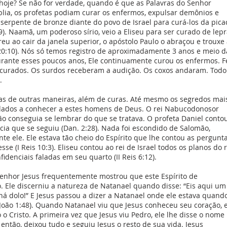
e hoje? Se não for verdade, quando é que as Palavras do Senhor
lia, os profetas podiam curar os enfermos, expulsar demônios e
 serpente de bronze diante do povo de Israel para curá-los da pic
. Naamã, um poderoso sírio, veio a Eliseu para ser curado de lep
eu ao cair da janela superior, o apóstolo Paulo o abraçou e trouxe
 20:10). Nós só temos registro de aproximadamente 3 anos e meio d
urante esses poucos anos, Ele continuamente curou os enfermos. F
 curados. Os surdos receberam a audição. Os coxos andaram. Todo
.
s de outras maneiras, além de curas. Até mesmo os segredos mai
ados a conhecer a estes homens de Deus. O rei Nabucodonosor
o conseguia se lembrar do que se tratava. O profeta Daniel conto
ecia que se seguiu (Dan. 2:28). Nada foi escondido de Salomão,
te ele. Ele estava tão cheio do Espírito que lhe contou as pergunt
sse (I Reis 10:3). Eliseu contou ao rei de Israel todos os planos do r
idenciais faladas em seu quarto (II Reis 6:12).
Senhor Jesus frequentemente mostrou que este Espírito de
o. Ele discerniu a natureza de Natanael quando disse: “Eis aqui um
há dolo!” E Jesus passou a dizer a Natanael onde ele estava quand
(João 1:48). Quando Natanael viu que Jesus conheceu seu coração, 
Cristo. A primeira vez que Jesus viu Pedro, ele lhe disse o nome
, então, deixou tudo e seguiu Jesus o resto de sua vida. Jesus