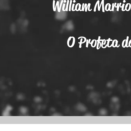
William Marri
O Profeta d