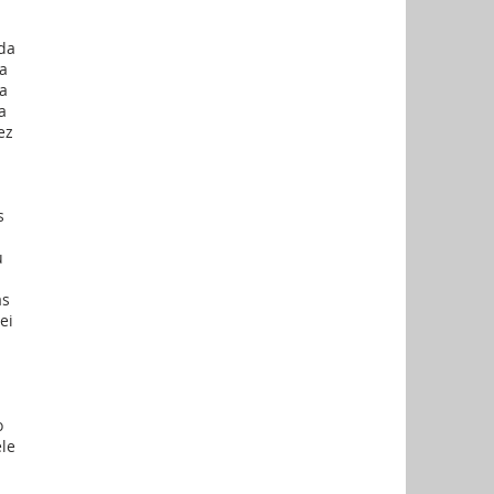
ada
ra
 a
a
ez
s
u
as
ei
o
ele