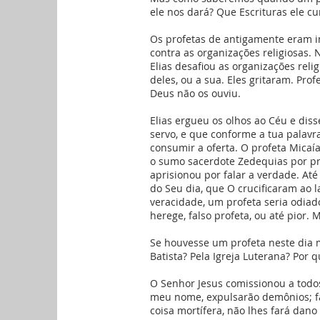
ele nos dará? Que Escrituras ele c
Os profetas de antigamente eram i
contra as organizações religiosas.
Elias desafiou as organizações reli
deles, ou a sua. Eles gritaram. Pro
Deus não os ouviu.
Elias ergueu os olhos ao Céu e diss
servo, e que conforme a tua palavra 
consumir a oferta. O profeta Micaía
o sumo sacerdote Zedequias por pro
aprisionou por falar a verdade. At
do Seu dia, que O crucificaram ao l
veracidade, um profeta seria odia
herege, falso profeta, ou até pior. 
Se houvesse um profeta neste dia mo
Batista? Pela Igreja Luterana? Por
O Senhor Jesus comissionou a todos
meu nome, expulsarão demônios; fa
coisa mortífera, não lhes fará dan