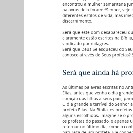
encontrou a mulher samaritana jun
palavras dela foram: “Senhor, vejo 
diferentes estilos de vida, mas i
discernimento.
Será que este dom desapareceu quan
claramente estão escritos na Bíbli
vindicado por milagres.
Será que Deus Se esqueceu do Seu p
conosco através de Seus profetas? 
Será que ainda há pro
As últimas palavras escritas no An
Elias, antes que venha o dia grande
coração dos filhos a seus pais; para
O dia grande e terrível do Senhor 
profeta Elias. Na Bíblia, os profet
alguns escolhidos. Imagine se o pro
os profetas do passado, e apenas 
retornar no último dia, como o conh
natureza de um profeta. Ele conhec