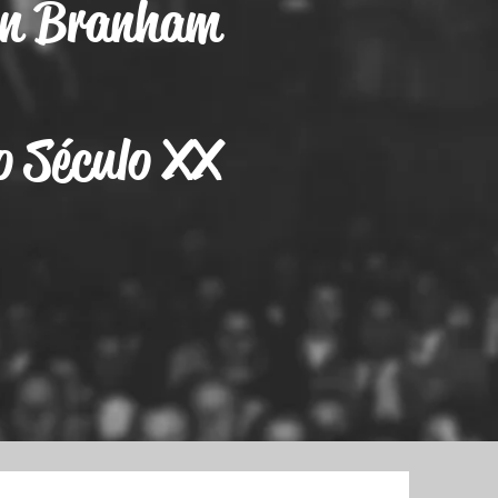
on Branham
o Século XX