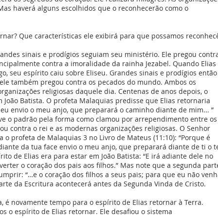
. Mas haverá alguns escolhidos que o reconhecerão como o
nar? Que características ele exibirá para que possamos reconhec
ndes sinais e prodígios seguiam seu ministério. Ele pregou contr
incipalmente contra a imoralidade da rainha Jezabel. Quando Elias
o, seu espírito caiu sobre Eliseu. Grandes sinais e prodígios então
e ele também pregou contra os pecados do mundo. Ambos os
rganizações religiosas daquele dia. Centenas de anos depois, o
 João Batista. O profeta Malaquias predisse que Elias retornaria
 eu envio o meu anjo, que preparará o caminho diante de mim... ”
teve o padrão pela forma como clamou por arrependimento entre os
gou contra o rei e as modernas organizações religiosas. O Senhor
a o profeta de Malaquias 3 no Livro de Mateus (11:10): “Porque é
diante da tua face envio o meu anjo, que preparará diante de ti o t
ito de Elias era para estar em João Batista: “E irá adiante dele no
onverter o coração dos pais aos filhos.” Mas note que a segunda part
umprir: “…e o coração dos filhos a seus pais; para que eu não ven
parte da Escritura acontecerá antes da Segunda Vinda de Cristo.
a, é novamente tempo para o espírito de Elias retornar à Terra.
s o espírito de Elias retornar. Ele desafiou o sistema