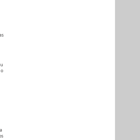
as
eu
 o
s
a
os