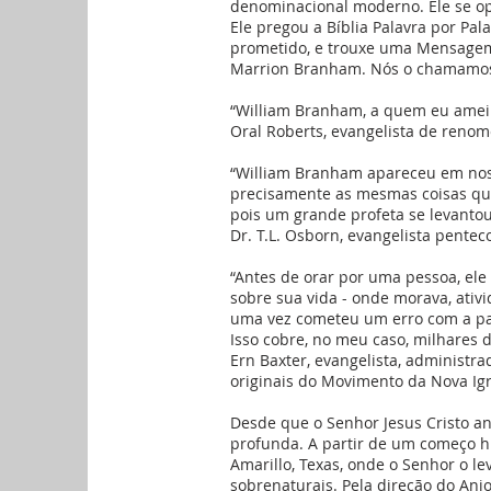
denominacional moderno. Ele se op
Ele pregou a Bíblia Palavra por Pa
prometido, e trouxe uma Mensagem
Marrion Branham. Nós o chamamos
“William Branham, a quem eu amei 
Oral Roberts, evangelista de reno
“William Branham apareceu em noss
precisamente as mesmas coisas qu
pois um grande profeta se levantou
Dr. T.L. Osborn, evangelista pentec
“Antes de orar por uma pessoa, ele
sobre sua vida - onde morava, ati
uma vez cometeu um erro com a pa
Isso cobre, no meu caso, milhares d
Ern Baxter, evangelista, administ
originais do Movimento da Nova Igr
Desde que o Senhor Jesus Cristo 
profunda. A partir de um começo 
Amarillo, Texas, onde o Senhor o l
sobrenaturais. Pela direção do An